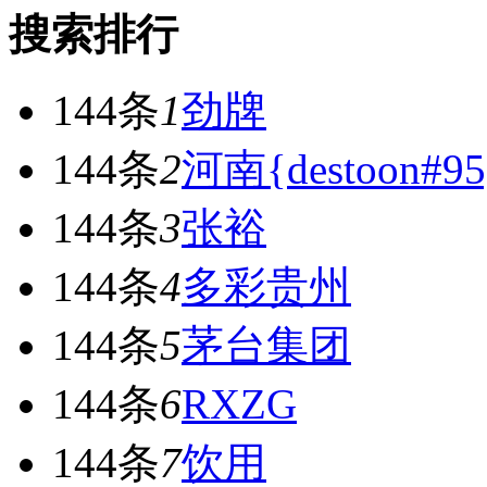
搜索排行
144条
1
劲牌
144条
2
河南{destoon#95
144条
3
张裕
144条
4
多彩贵州
144条
5
茅台集团
144条
6
RXZG
144条
7
饮用