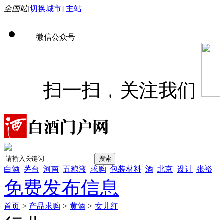
全国站
[
切换城市
]
|
主站
微信公众号
扫一扫，关注我们
白酒
茅台
河南
五粮液
求购
包装材料
酒
北京
设计
张裕
免费发布信息
首页
>
产品求购
>
黄酒
>
女儿红