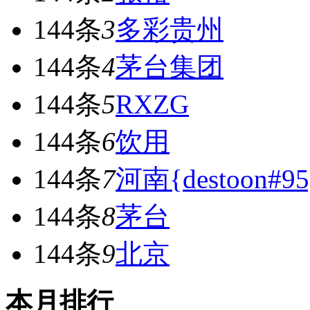
144条
3
多彩贵州
144条
4
茅台集团
144条
5
RXZG
144条
6
饮用
144条
7
河南{destoon#95
144条
8
茅台
144条
9
北京
本月排行