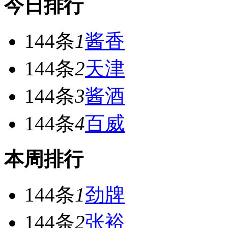
今日排行
144条
1
酱香
144条
2
天津
144条
3
酱酒
144条
4
百威
本周排行
144条
1
劲牌
144条
2
张裕