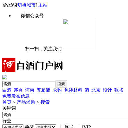
全国站
[
切换城市
]
|
主站
微信公众号
扫一扫，关注我们
白酒
茅台
河南
五粮液
求购
包装材料
酒
北京
设计
张裕
免费发布信息
首页
>
产品求购
>
搜索
关键词
行业
类型
图片
VIP