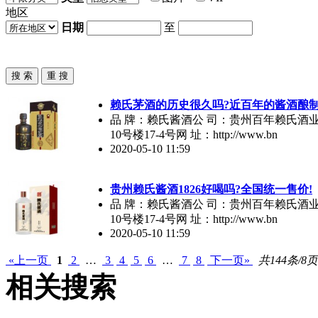
地区
日期
至
赖氏茅酒的历史很久吗?近百年的
酱酒
酿制
品 牌：赖氏
酱酒
公 司：贵州百年赖氏酒
10号楼17-4号网 址：http://www.bn
2020-05-10 11:59
贵州赖氏
酱酒
1826好喝吗?全国统一售价!
品 牌：赖氏
酱酒
公 司：贵州百年赖氏酒
10号楼17-4号网 址：http://www.bn
2020-05-10 11:59
«上一页
1
2
…
3
4
5
6
…
7
8
下一页»
共144条/8页
相关搜索