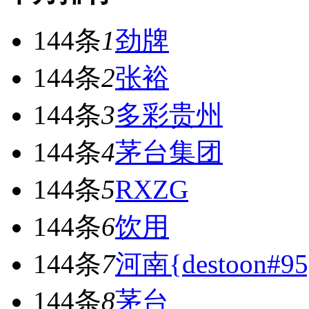
144条
1
劲牌
144条
2
张裕
144条
3
多彩贵州
144条
4
茅台集团
144条
5
RXZG
144条
6
饮用
144条
7
河南{destoon#95
144条
8
茅台