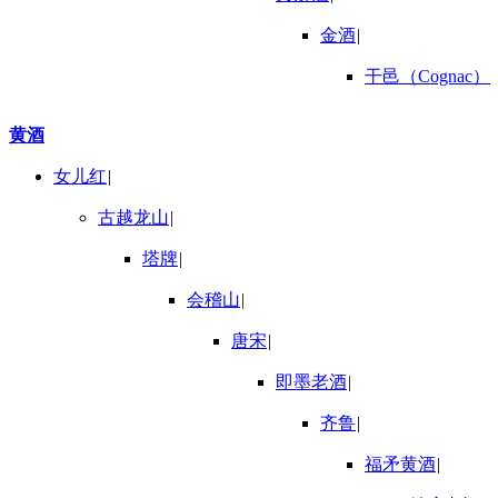
金酒
|
干邑（Cognac）
黄酒
女儿红
|
古越龙山
|
塔牌
|
会稽山
|
唐宋
|
即墨老酒
|
齐鲁
|
福矛黄酒
|