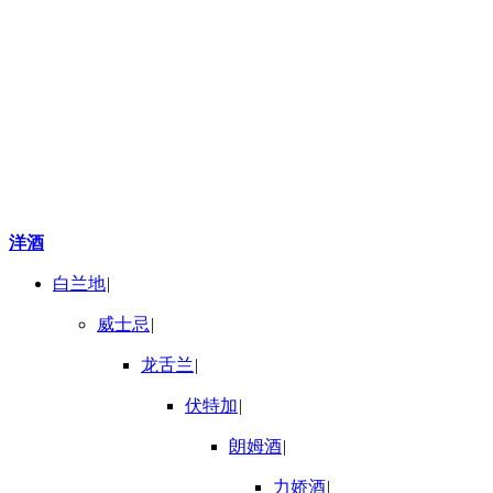
洋酒
白兰地
|
威士忌
|
龙舌兰
|
伏特加
|
朗姆酒
|
力娇酒
|