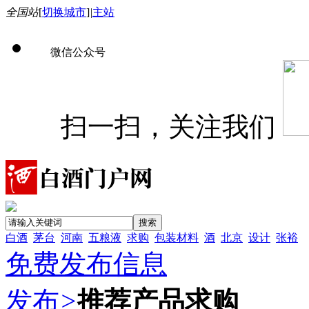
全国站
[
切换城市
]
|
主站
微信公众号
扫一扫，关注我们
白酒
茅台
河南
五粮液
求购
包装材料
酒
北京
设计
张裕
免费发布信息
发布
>
推荐产品求购