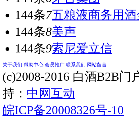
144条
7
五粮液商务用酒
144条
8
美声
144条
9
索尼爱立信
关于我们
帮助中心
会员推广
联系我们
网站留言
(c)2008-2016 白酒B2B门户 
持：
中网互动
皖ICP备20008326号-10