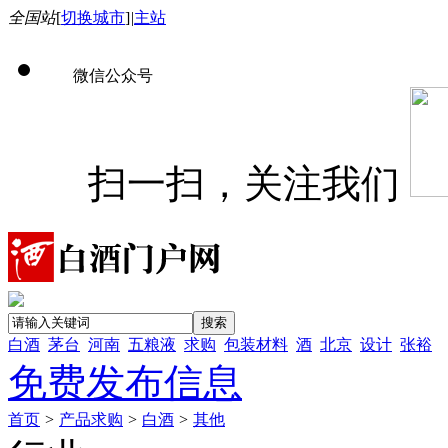
全国站
[
切换城市
]
|
主站
微信公众号
扫一扫，关注我们
白酒
茅台
河南
五粮液
求购
包装材料
酒
北京
设计
张裕
免费发布信息
首页
>
产品求购
>
白酒
>
其他