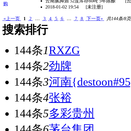
云南腻脚酒 52度库存60吨 5年陈酿
[
2018-01-02 19:54
[未注册]
«上一页
1
2
…
3
4
5
6
…
7
8
下一页»
共144条/8页
搜索排行
144条
1
RXZG
144条
2
劲牌
144条
3
河南{destoon#95
144条
4
张裕
144条
5
多彩贵州
144条
6
茅台集团