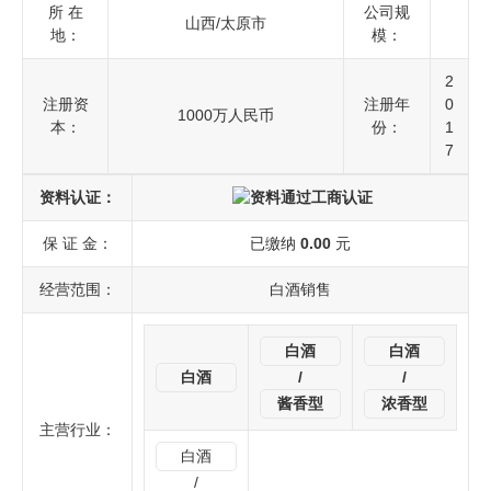
所 在
公司规
山西/太原市
地：
模：
2
注册资
注册年
0
1000万人民币
本：
份：
1
7
资料认证：
保 证 金：
已缴纳
0.00
元
经营范围：
白酒销售
白酒
白酒
白酒
/
/
酱香型
浓香型
主营行业：
白酒
/