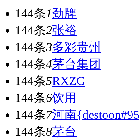
144条
1
劲牌
144条
2
张裕
144条
3
多彩贵州
144条
4
茅台集团
144条
5
RXZG
144条
6
饮用
144条
7
河南{destoon#95
144条
8
茅台