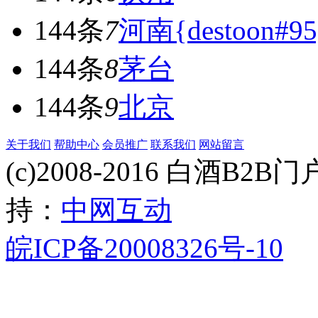
144条
7
河南{destoon#95
144条
8
茅台
144条
9
北京
关于我们
帮助中心
会员推广
联系我们
网站留言
(c)2008-2016 白酒B2B门户 
持：
中网互动
皖ICP备20008326号-10