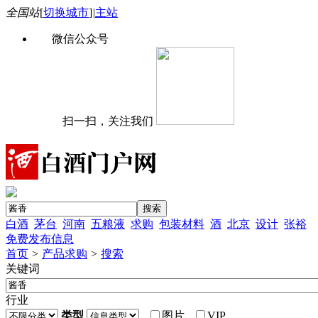
全国站
[
切换城市
]
|
主站
微信公众号
扫一扫，关注我们
白酒
茅台
河南
五粮液
求购
包装材料
酒
北京
设计
张裕
免费发布信息
首页
>
产品求购
>
搜索
关键词
行业
类型
图片
VIP