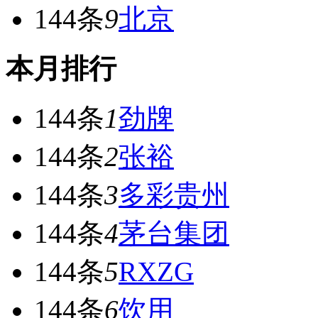
144条
9
北京
本月排行
144条
1
劲牌
144条
2
张裕
144条
3
多彩贵州
144条
4
茅台集团
144条
5
RXZG
144条
6
饮用