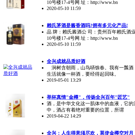
10号楼17-4号网 址：http://www.bn
2020-05-10 11:59
赖氏茅酒是
酱香
酒吗?拥有多元化产品!
品 牌：赖氏酱酒公 司：贵州百年赖氏
10号楼17-4号网 址：http://www.bn
2020-05-10 11:59
全兴成就品质好酒
涧树含朝雨，山鸟哢馀春。我有一瓢酒
生活就像一杯酒，要经得起回味。
2019-05-01 13:29
举杯真情"金樽"，传扬全兴百年"匠艺"
酒，是中华文化这一肌体中的血液，它的
中，酒占有着绝对重要的位置，所谓
2019-04-22 14:29
全兴：人生得意须尽欢，莫使金樽空对月