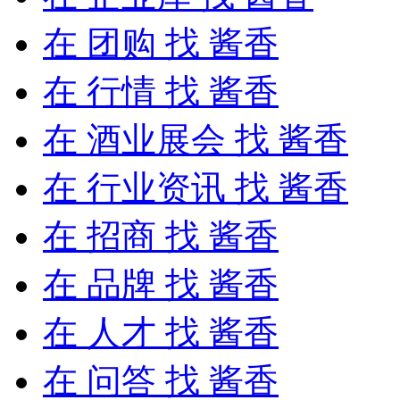
在
团购
找 酱香
在
行情
找 酱香
在
酒业展会
找 酱香
在
行业资讯
找 酱香
在
招商
找 酱香
在
品牌
找 酱香
在
人才
找 酱香
在
问答
找 酱香