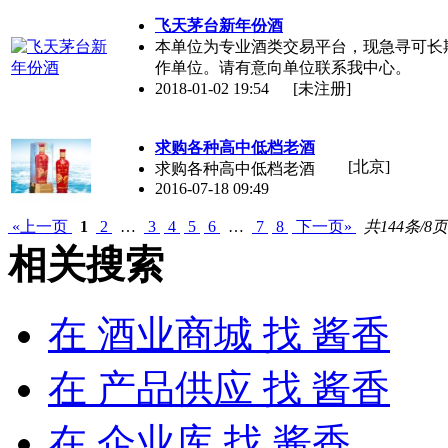
飞天茅台新年份酒
本单位为专业酒类交易平台，现急寻可长
作单位。请有意向单位联系我中心。
2018-01-02 19:54
[未注册]
求购各种高中低档老酒
[北京]
求购各种高中低档老酒
2016-07-18 09:49
«上一页
1
2
…
3
4
5
6
…
7
8
下一页»
共144条/8页
相关搜索
在
酒业商城
找 酱香
在
产品供应
找 酱香
在
企业库
找 酱香