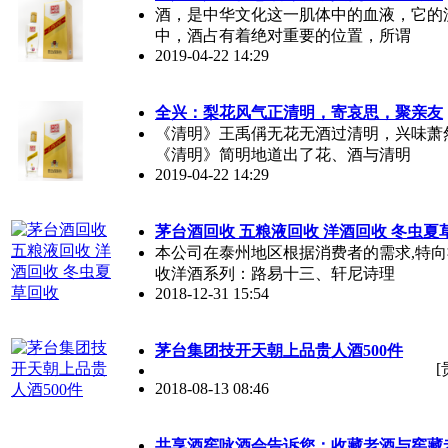
酒，是中华文化这一肌体中的血液，它的
中，酒占有着绝对重要的位置，所谓
2019-04-22 14:29
全兴：梨花风气正清明，寄哀思，聚亲友
《清明》王禹偁无花无酒过清明，兴味萧
《清明》简明地道出了花、酒与清明
2019-04-22 14:29
茅台酒回收 五粮液回收 洋酒回收 冬虫夏
本公司在泰州地区根据消费者的需求,特
收洋酒系列：路易十三、轩尼诗理
2018-12-31 15:54
茅台集团技开天朝上品贵人酒500件
[
2018-08-13 08:46
共享酒窖咏酒会告诉您：收藏老酒与窖藏