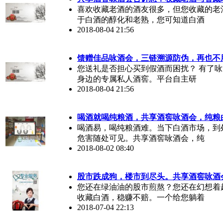
喜欢收藏老酒的酒友很多，但您收藏的老
于白酒的醇化和老熟，您可知道白酒
2018-08-04 21:56
馈赠佳品咏酒会，三链溯源防伪，再也不
您送礼是否担心买到假酒而困扰？ 有了
身边的专属私人酒窖。平台自主研
2018-08-04 21:56
喝酒就喝纯粮酒，共享酒窖咏酒会，纯粮
喝酒易，喝纯粮酒难。当下白酒市场，到
危害随处可见。共享酒窖咏酒会，纯
2018-08-02 08:40
股市跌成狗，楼市到尽头。共享酒窖咏酒
您还在绿油油的股市煎熬？您还在幻想着
收藏白酒，稳赚不赔。一个给您躺着
2018-07-04 22:13