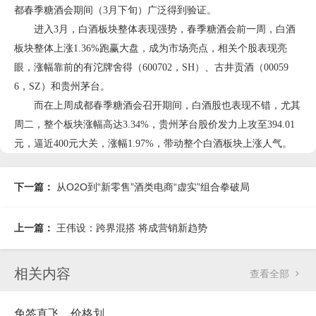
都春季糖酒会期间（3月下旬）广泛得到验证。
进入3月，白酒板块整体表现强势，春季糖酒会前一周，白酒
板块整体上涨1.36%跑赢大盘，成为市场亮点，相关个股表现亮
眼，涨幅靠前的有沱牌舍得（600702，SH）、古井贡酒（00059
6，SZ）和贵州茅台。
而在上周成都春季糖酒会召开期间，白酒股也表现不错，尤其
周二，整个板块涨幅高达3.34%，贵州茅台股价发力上攻至394.01
元，逼近400元大关，涨幅1.97%，带动整个白酒板块上涨人气。
下一篇：
从O2O到“新零售”酒类电商“虚实”组合拳破局
上一篇：
王伟设：跨界混搭 将成营销新趋势
相关内容
查看全部

免签直飞，价格划