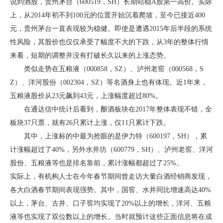
说到酒股，贵州茅台（600519，SH）长期站稳A股第一高价。实际
上，从2014年初不到100元的位置开始沉着爬坡，至今已接近400
元，贵州茅台一直表现较为稳健。即使是遭遇2015年后半段的系统
性风险，其股价也仅仅承受了幅度不大的下跌，从3年的整体行情
来看，短期的调整并没有打破长久以来的上涨态势。
类似走势在五粮液（000858，SZ）、泸州老窖（000568，S
Z）、洋河股份（002304，SZ）等名酒身上也有体现。近1年来，
五粮液股价从23元飙到43元，上涨幅度超过80%。
在通达信中统计后看到，酿酒板块在2017年整体表现不错，全
板块37只票，就有26只累计上涨，仅11只累计下跌。
其中，上涨标的中最为抢眼的是伊力特（600197，SH），累
计涨幅超过了40%，另外水井坊（600779，SH）、泸州老窖、洋河
股份、五粮液等也是排名靠前，累计涨幅都超过了25%。
实际上，有机构人士在今年春节期间曾走访大量白酒经销商发现，
各大白酒春节期间表现强势。其中，国窖、水井同比增速高达40%
以上，茅台、古井、口子窖均实现了20%以上的增长，洋河、五粮
液等也实现了双位数以上的增长。当时就预计这些正面信息将在成