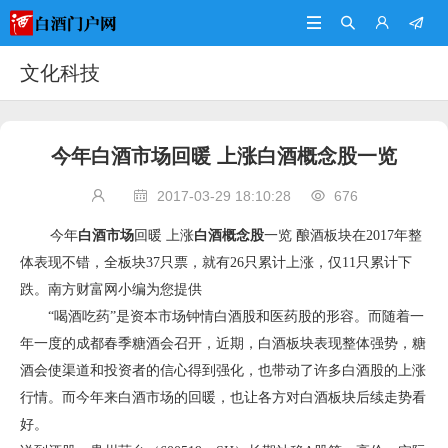




文化科技
今年白酒市场回暖 上涨白酒概念股一览
2017-03-29 18:10:28
676



今年
白酒市场
回暖 上涨
白酒概念股
一览 酿酒板块在2017年整
体表现不错，全板块37只票，就有26只累计上涨，仅11只累计下
跌。南方财富网小编为您提供
“喝酒吃药”是资本市场钟情白酒股和医药股的形容。而随着一
年一度的成都春季糖酒会召开，近期，白酒板块表现整体强势，糖
酒会使渠道和投资者的信心得到强化，也带动了许多白酒股的上涨
行情。而今年来白酒市场的回暖，也让各方对白酒板块后续走势看
好。