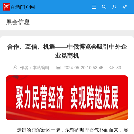




展会信息
合作、互信、机遇——中俄博览会吸引中外企
业觅商机
作者：本站编辑
2024-05-20 10:53:45
83



走进哈尔滨新区一隅，浓郁的咖啡香气扑面而来，展