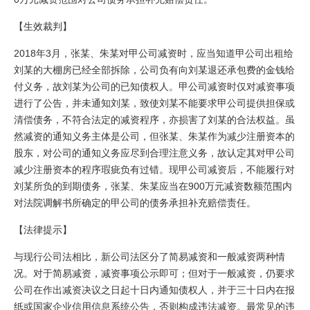
【生效裁判】
2018年3月，张某、朱某对甲公司减资时，应当知道甲公司出租给
刘某的大棚房已经全部拆除，公司负有向刘某退还承包费的金钱给
付义务，故刘某为公司的已知债权人。甲公司减资时仅对减资事项
进行了公告，并未通知刘某，致使刘某不能要求甲公司提供担保或
清偿债务，不符合法定的减资程序，亦损害了刘某的合法权益。虽
然减资的通知义务主体是公司，但张某、朱某作为减少注册资本的
股东，对公司的通知义务应尽到合理注意义务，故认定其对甲公司
减少注册资本的程序瑕疵负有过错。现甲公司减资后，不能履行对
刘某所负的到期债务，张某、朱某应当在900万元减资数额范围内
对法院调解书所确定的甲公司的债务承担补充赔偿责任。
【法律提示】
与现行公司法相比，新公司法区分了简易减资和一般减资两种情
况。对于简易减资，减资事项公示即可；但对于一般减资，仍要求
公司在作出减资决议之日起十日内通知债权人，并于三十日内在报
纸或国家企业信用信息系统公告，否则构成违法减资。最常见的违