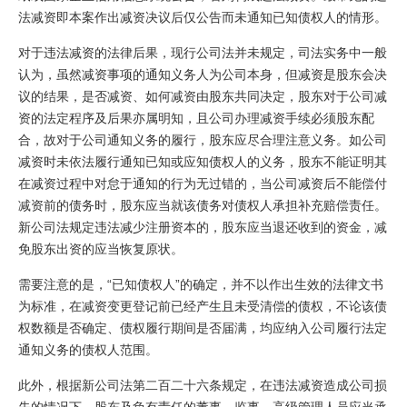
法减资即本案作出减资决议后仅公告而未通知已知债权人的情形。
对于违法减资的法律后果，现行公司法并未规定，司法实务中一般
认为，虽然减资事项的通知义务人为公司本身，但减资是股东会决
议的结果，是否减资、如何减资由股东共同决定，股东对于公司减
资的法定程序及后果亦属明知，且公司办理减资手续必须股东配
合，故对于公司通知义务的履行，股东应尽合理注意义务。如公司
减资时未依法履行通知已知或应知债权人的义务，股东不能证明其
在减资过程中对怠于通知的行为无过错的，当公司减资后不能偿付
减资前的债务时，股东应当就该债务对债权人承担补充赔偿责任。
新公司法规定违法减少注册资本的，股东应当退还收到的资金，减
免股东出资的应当恢复原状。
需要注意的是，“已知债权人”的确定，并不以作出生效的法律文书
为标准，在减资变更登记前已经产生且未受清偿的债权，不论该债
权数额是否确定、债权履行期间是否届满，均应纳入公司履行法定
通知义务的债权人范围。
此外，根据新公司法第二百二十六条规定，在违法减资造成公司损