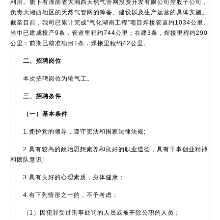
利用。旗下有湖南省大湘西天然气管网投资开发有限公司控股子公司，
负责大湘西地区的天然气管网的筹备、建设以及生产运营的具体实施。
截至目前，我司已累计完成“气化湖南工程”项目焊接管道约1034公里。
当中已建成投产9条，管道里程约744公里；在建3条，焊接里程约290
公里；前期已核准项目1条，焊接里程约42公里。
二、招聘岗位
本次招聘岗位为输气工。
三、招聘条件
（一）基本条件
1.拥护党的领导，遵守宪法和国家法律法规;
2.具有较高的政治思想素养和良好的职业道德，具有干事创业精神
和团队意识;
3.具有良好的心理素质，身体健康；
4.有下列情形之一的，不予考虑：
（1）因犯罪受过刑事处罚的人员或被开除公职的人员；