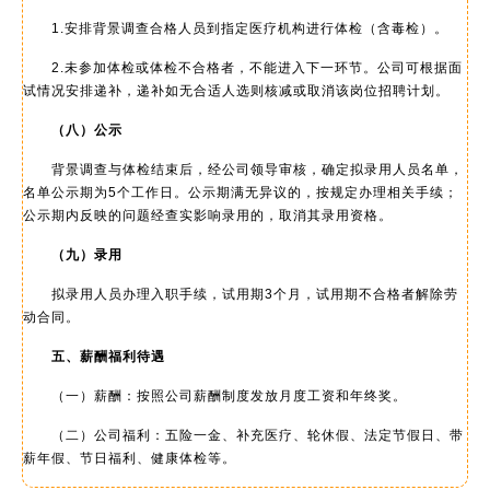
1.安排背景调查合格人员到指定医疗机构进行体检（含毒检）。
2.未参加体检或体检不合格者，不能进入下一环节。公司可根据面
试情况安排递补，递补如无合适人选则核减或取消该岗位招聘计划。
（八）公示
背景调查与体检结束后，经公司领导审核，确定拟录用人员名单，
名单公示期为5个工作日。公示期满无异议的，按规定办理相关手续；
公示期内反映的问题经查实影响录用的，取消其录用资格。
（九）录用
拟录用人员办理入职手续，试用期3个月，试用期不合格者解除劳
动合同。
五、薪酬福利待遇
（一）薪酬：按照公司薪酬制度发放月度工资和年终奖。
（二）公司福利：五险一金、补充医疗、轮休假、法定节假日、带
薪年假、节日福利、健康体检等。