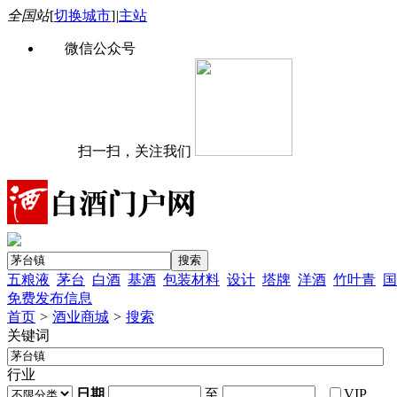
全国站
[
切换城市
]
|
主站
微信公众号
扫一扫，关注我们
五粮液
茅台
白酒
基酒
包装材料
设计
塔牌
洋酒
竹叶青
国
免费发布信息
首页
>
酒业商城
>
搜索
关键词
行业
日期
至
VIP