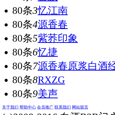
80条
3
忆江南
80条
4
源香春
80条
5
紫荞印象
80条
6
忆捷
80条
7
源香春原浆白酒
80条
8
RXZG
80条
9
美声
关于我们
帮助中心
会员推广
联系我们
网站留言