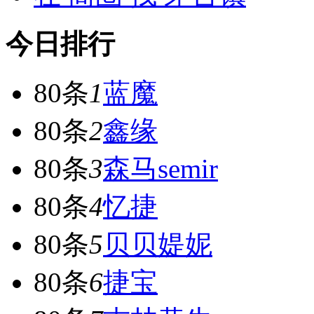
今日排行
80条
1
蓝魔
80条
2
鑫缘
80条
3
森马semir
80条
4
忆捷
80条
5
贝贝媞妮
80条
6
捷宝