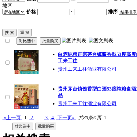
地区
价格
~
排序
白酒纯粮正宗
茅台镇
酱香型53度高
工来工往
贵州工来工往酒业有限公司
贵州
茅台镇
酱香型白酒53度纯粮食
品
贵州工来工往酒业有限公司
«上一页
1
2
…
3
4
下一页»
共80条/4页