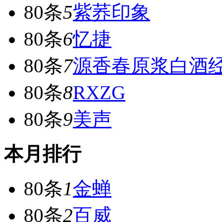
80条
5
紫荞印象
80条
6
忆捷
80条
7
源香春原浆白酒
80条
8
RXZG
80条
9
美声
本月排行
80条
1
金蝉
80条
2
百威