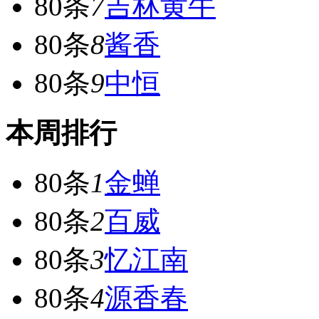
80条
7
吉林黄牛
80条
8
酱香
80条
9
中恒
本周排行
80条
1
金蝉
80条
2
百威
80条
3
忆江南
80条
4
源香春