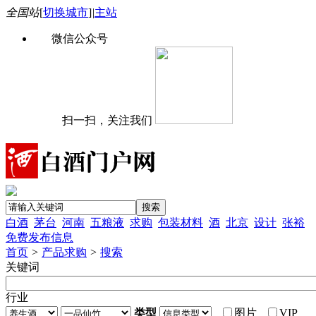
全国站
[
切换城市
]
|
主站
微信公众号
扫一扫，关注我们
白酒
茅台
河南
五粮液
求购
包装材料
酒
北京
设计
张裕
免费发布信息
首页
>
产品求购
>
搜索
关键词
行业
类型
图片
VIP