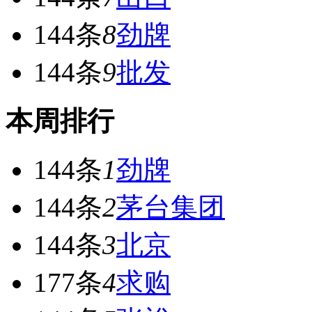
144条
8
劲牌
144条
9
批发
本周排行
144条
1
劲牌
144条
2
茅台集团
144条
3
北京
177条
4
求购