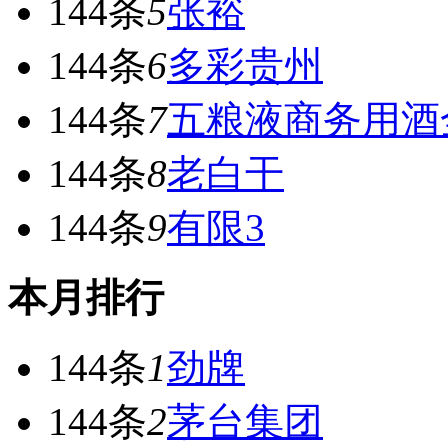
144条
5
张裕
144条
6
多彩贵州
144条
7
五粮液商务用酒
144条
8
老白干
144条
9
有限3
本月排行
144条
1
劲牌
144条
2
茅台集团