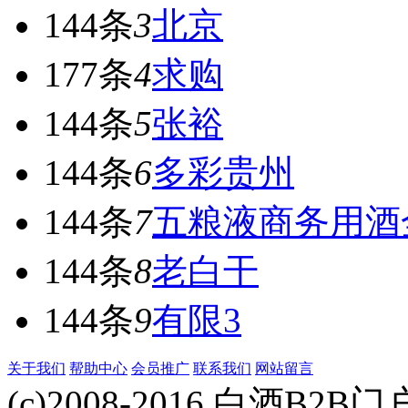
144条
3
北京
177条
4
求购
144条
5
张裕
144条
6
多彩贵州
144条
7
五粮液商务用酒
144条
8
老白干
144条
9
有限3
关于我们
帮助中心
会员推广
联系我们
网站留言
(c)2008-2016 白酒B2B门户 