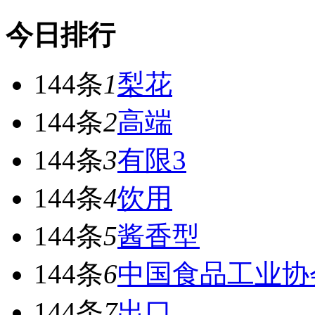
今日排行
144条
1
梨花
144条
2
高端
144条
3
有限3
144条
4
饮用
144条
5
酱香型
144条
6
中国食品工业协
144条
7
出口