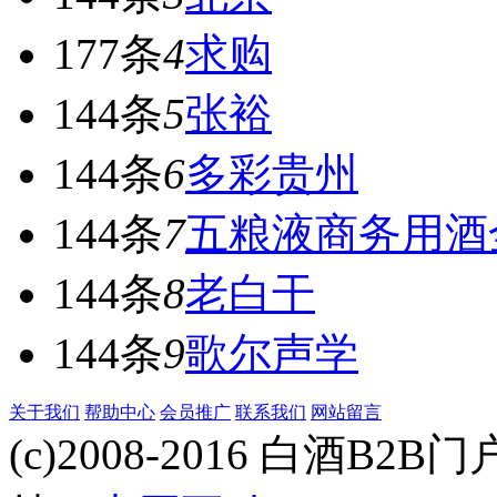
177条
4
求购
144条
5
张裕
144条
6
多彩贵州
144条
7
五粮液商务用酒
144条
8
老白干
144条
9
歌尔声学
关于我们
帮助中心
会员推广
联系我们
网站留言
(c)2008-2016 白酒B2B门户 