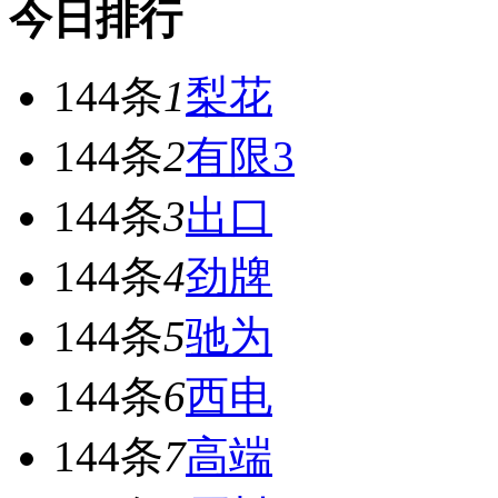
今日排行
144条
1
梨花
144条
2
有限3
144条
3
出口
144条
4
劲牌
144条
5
驰为
144条
6
西电
144条
7
高端