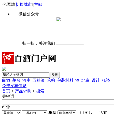
全国站
[
切换城市
]
|
主站
微信公众号
扫一扫，关注我们
白酒
茅台
河南
五粮液
求购
包装材料
酒
北京
设计
张裕
免费发布信息
首页
>
产品求购
>
搜索
关键词
行业
类型
图片
VIP