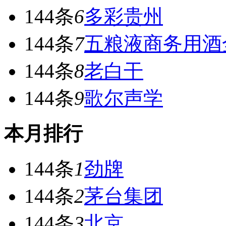
144条
6
多彩贵州
144条
7
五粮液商务用酒
144条
8
老白干
144条
9
歌尔声学
本月排行
144条
1
劲牌
144条
2
茅台集团
144条
3
北京