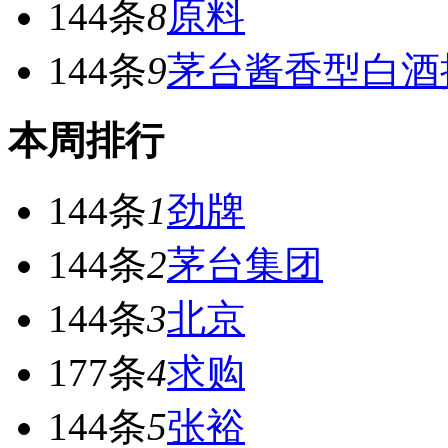
144条
8
原料
144条
9
茅台酱香型白酒
本周排行
144条
1
劲牌
144条
2
茅台集团
144条
3
北京
177条
4
求购
144条
5
张裕