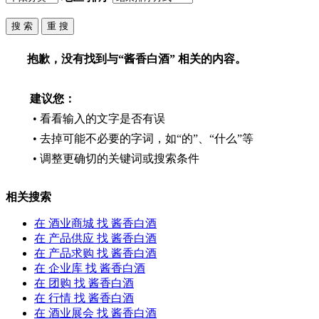
抱歉，没有找到与“
酱香白酒
” 相关的内容。
建议您：
• 看看输入的文字是否有误
• 去掉可能不必要的字词，如“的”、“什么”等
• 调整更确切的关键词或搜索条件
相关搜索
在
酒业商城
找 酱香白酒
在
产品供应
找 酱香白酒
在
产品求购
找 酱香白酒
在
企业库
找 酱香白酒
在
团购
找 酱香白酒
在
行情
找 酱香白酒
在
酒业展会
找 酱香白酒