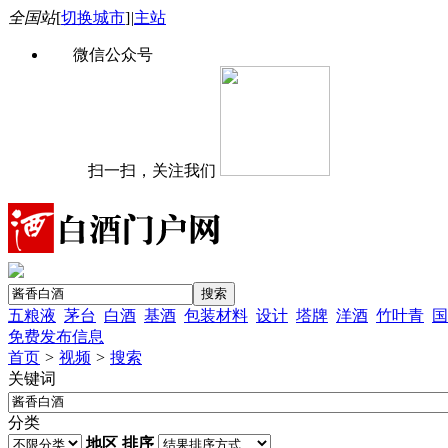
全国站
[
切换城市
]
|
主站
微信公众号
扫一扫，关注我们
五粮液
茅台
白酒
基酒
包装材料
设计
塔牌
洋酒
竹叶青
国
免费发布信息
首页
>
视频
>
搜索
关键词
分类
地区
排序