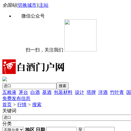
全国站
[
切换城市
]
|
主站
微信公众号
扫一扫，关注我们
五粮液
茅台
白酒
基酒
包装材料
设计
塔牌
洋酒
竹叶青
国
免费发布信息
首页
>
行情
>
搜索
关键词
分类
地区
日期
至