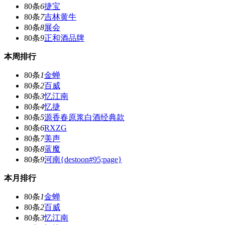
80条
6
捷宝
80条
7
吉林黄牛
80条
8
展会
80条
9
正和酒品牌
本周排行
80条
1
金蝉
80条
2
百威
80条
3
忆江南
80条
4
忆捷
80条
5
源香春原浆白酒经典款
80条
6
RXZG
80条
7
美声
80条
8
蓝魔
80条
9
河南{destoon#95;page}
本月排行
80条
1
金蝉
80条
2
百威
80条
3
忆江南