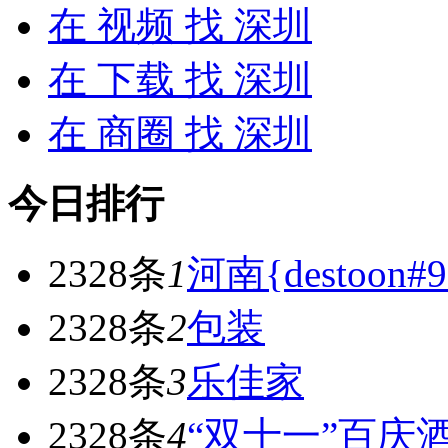
在
视频
找 深圳
在
下载
找 深圳
在
商圈
找 深圳
今日排行
2328条
1
河南{destoon#9
2328条
2
包装
2328条
3
乐佳家
2328条
4
“双十一”百庆