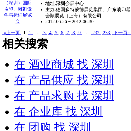
地址:深圳会展中心
主办:德国多特蒙德展览集团、广东喷印
会顺展览（上海）有限公司
2012-06-26 ~ 2012-06-30
«上一页
1
2
…
3
4
5
6
7
8
9
…
232
233
下一页»
相关搜索
在
酒业商城
找 深圳
在
产品供应
找 深圳
在
产品求购
找 深圳
在
企业库
找 深圳
在
团购
找 深圳