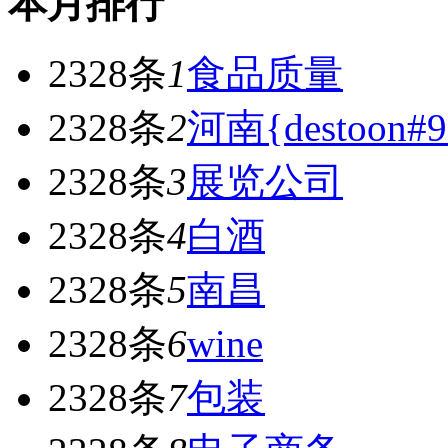
本月排行
2328条
1
食品质量
2328条
2
河南{destoon#9
2328条
3
展览公司
2328条
4
白酒
2328条
5
南昌
2328条
6
wine
2328条
7
包装