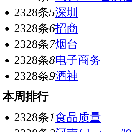
2328条
5
深圳
2328条
6
招商
2328条
7
烟台
2328条
8
电子商务
2328条
9
酒神
本周排行
2328条
1
食品质量