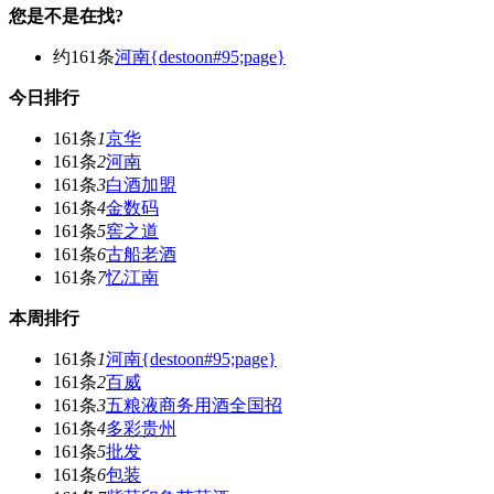
您是不是在找?
约161条
河南{destoon#95;page}
今日排行
161条
1
京华
161条
2
河南
161条
3
白酒加盟
161条
4
金数码
161条
5
窖之道
161条
6
古船老酒
161条
7
忆江南
本周排行
161条
1
河南{destoon#95;page}
161条
2
百威
161条
3
五粮液商务用酒全国招
161条
4
多彩贵州
161条
5
批发
161条
6
包装