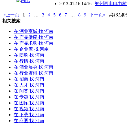
2013-01-16 14:16
郑州西电电力树
«上一页
1
2
…
3
4
5
6
7
…
8
9
下一页»
共161条/
相关搜索
在
酒业商城
找 河南
在
产品供应
找 河南
在
产品求购
找 河南
在
企业库
找 河南
在
团购
找 河南
在
行情
找 河南
在
酒业展会
找 河南
在
行业资讯
找 河南
在
招商
找 河南
在
人才
找 河南
在
问答
找 河南
在
专题
找 河南
在
图库
找 河南
在
视频
找 河南
在
下载
找 河南
在
商圈
找 河南