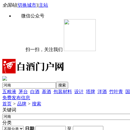
全国站
[
切换城市
]
|
主站
微信公众号
扫一扫，关注我们
五粮液
茅台
白酒
基酒
包装材料
设计
塔牌
洋酒
竹叶青
国
免费发布信息
首页
>
品牌
>
搜索
关键词
分类
日期
至